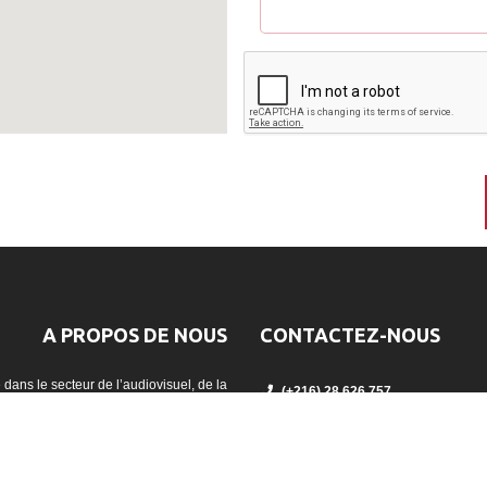
A PROPOS DE NOUS
CONTACTEZ-NOUS
dans le secteur de l’audiovisuel, de la
(+216) 28 626 757
jection et la captation vidéo en Tunisie.
contact@avc.tn
17 Rue des jasmins appt 4, Ain Za
Suivez-nous sur Facebook