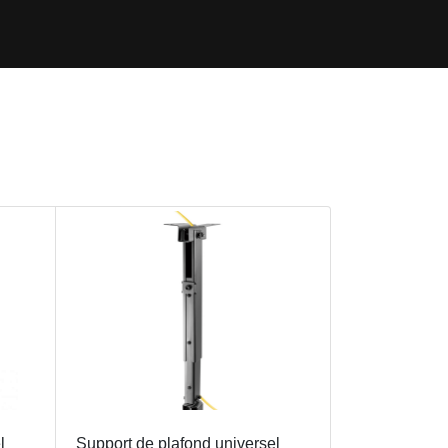
l
Support de plafond universel