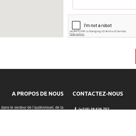
A PROPOS DE NOUS
CONTACTEZ-NOUS
dans le secteur de l’audiovisuel, de la
(+216) 28 626 757
jection et la captation vidéo en Tunisie.
contact@avc.tn
17 Rue des jasmins appt 4, Ain Za
Suivez-nous sur Facebook