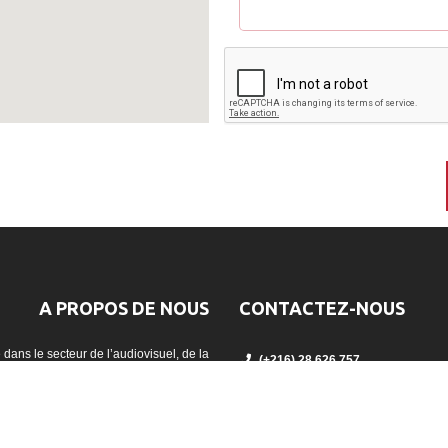
A PROPOS DE NOUS
CONTACTEZ-NOUS
dans le secteur de l’audiovisuel, de la
(+216) 28 626 757
jection et la captation vidéo en Tunisie.
contact@avc.tn
17 Rue des jasmins appt 4, Ain Za
Suivez-nous sur Facebook