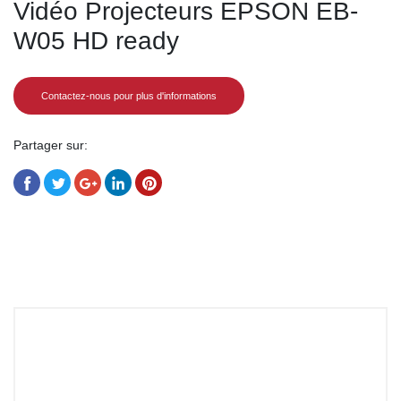
Vidéo Projecteurs EPSON EB-
W05 HD ready
Contactez-nous pour plus d'informations
Partager sur:
Share
Tweet
Share
Share
Pin
on
on
on
on
on
Facebook
Twitter
Google+
LinkedIn
Pinterest